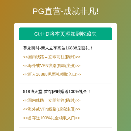
PG直营-成就非凡!
Ctrl+D将本页添加到收藏夹
尊龙凯时-新人立享高达16888见面礼！
<<国内线路→立即前往(防封)>>
<<海外或VPN线路(邮箱注册)>>
<<新人16888见面礼领取入口>>
918博天堂-首存限时赠送100%礼金！
<<国内线路→立即前往(防封)>>
<<海外或VPN线路(邮箱注册)>>
<<首存送100%礼金领取入口>>